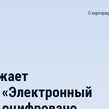
О корпорац
жает
 «Электронный
 оцифровано