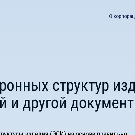
О корпорац
ронных структур из
й и другой докумен
труктуры изделия (ЭСИ) на основе правильно