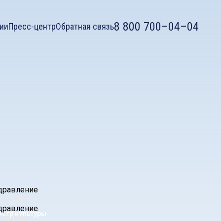
8 800 700–04–04
ии
Пресс-центр
Обратная связь
равление
стр культуры
равление