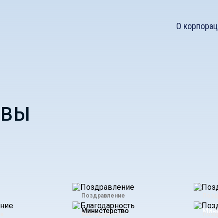
О корпорац
ывы
Поздравление
Позд
Министерство
Мини
ие
Благодарность
Позд