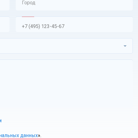
Город
м
ональных данных
».