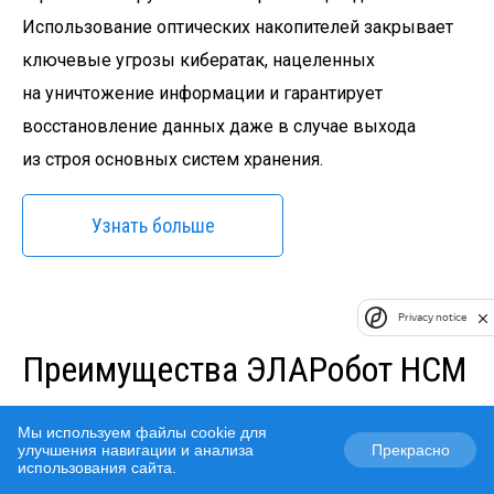
Использование оптических накопителей закрывает
ключевые угрозы кибератак, нацеленных
на уничтожение информации и гарантирует
восстановление данных даже в случае выхода
из строя основных систем хранения.
Узнать больше
Privacy notice
Преимущества ЭЛАРобот НСМ
ЭЛАРобот НСМ дополняют, а не замещают
Мы используем файлы cookie для
улучшения навигации и анализа
Прекрасно
традиционные СХД. Обеспечивается эффективная
использования сайта.
защита ценных данных от любых угроз, включая